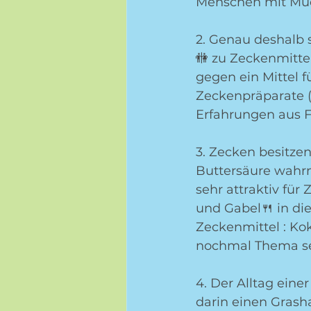
Menschen mit Mü
2. Genau deshalb s
🚻 zu Zeckenmitte
gegen ein Mittel fü
Zeckenpräparate (gi
Erfahrungen aus 
3. Zecken besitz
Buttersäure wahrn
sehr attraktiv für
und Gabel🍴 in di
Zeckenmittel : Koko
nochmal Thema se
4. Der Alltag eine
darin einen Grash