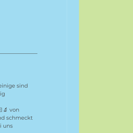
einige sind 
ig 
 
‍🔬 von 
und schmeckt 
i uns 