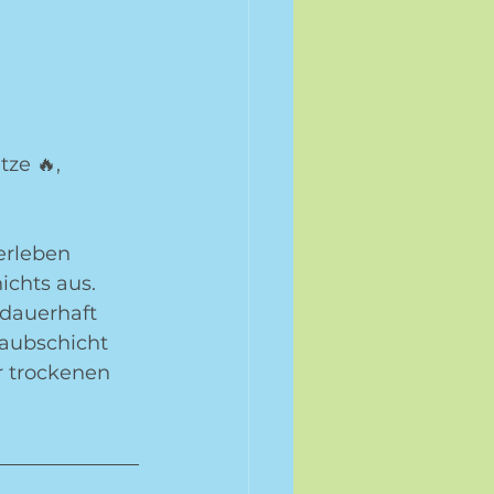
ze 🔥, 
erleben 
chts aus. 
dauerhaft 
Laubschicht 
r trockenen 