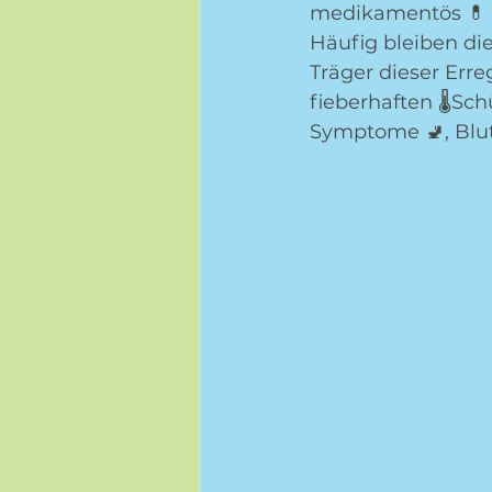
medikamentös 💊 
Häufig bleiben die
Träger dieser Erre
fieberhaften 🌡Sc
Symptome 🚽, Blu