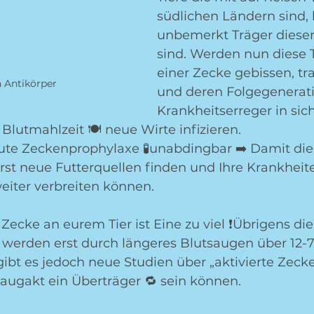
südlichen Ländern sind, 
unbemerkt Träger dieser
sind. Werden nun diese T
einer Zecke gebissen, tr
 Antikörper
und deren Folgegenerat
Krankheitserreger in si
lutmahlzeit 🍽 neue Wirte infizieren. 
gute Zeckenprophylaxe 🧪unabdingbar ➡️ Damit die
erst neue Futterquellen finden und Ihre Krankheit
eiter verbreiten können. 
ecke an eurem Tier ist Eine zu viel ❗️Übrigens di
 werden erst durch längeres Blutsaugen über 12-7
ibt es jedoch neue Studien über „aktivierte Zecke
augakt ein Überträger 🔁 sein können. 