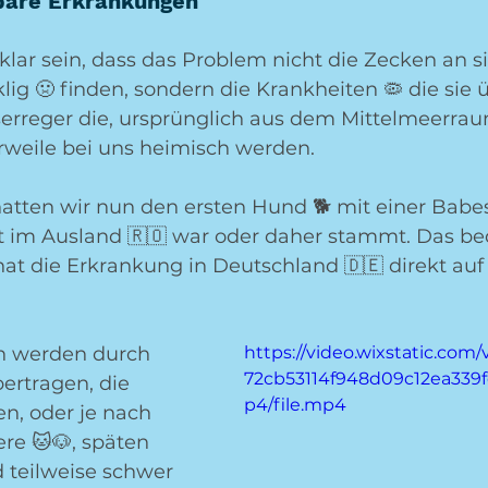
are Erkrankungen 
 klar sein, dass das Problem nicht die Zecken an si
klig 🤢 finden, sondern die Krankheiten 🦠 die sie 
serreger die, ursprünglich aus dem Mittelmeerrau
weile bei uns heimisch werden. 
hatten wir nun den ersten Hund 🐕 mit einer Babe
cht im Ausland 🇷🇴 war oder daher stammt. Das be
at die Erkrankung in Deutschland 🇩🇪 direkt auf 
n werden durch 
https://video.wixstatic.com
72cb53114f948d09c12ea339
ertragen, die 
p4/file.mp4
n, oder je nach 
re 🐱🐶, späten 
 teilweise schwer 