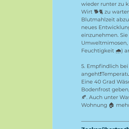
wieder runter zu k
Wirt 🐕🐈 zu warte
Blutmahlzeit abzuf
neues Entwicklun
einzunehmen. Sie 
Umweltmimosen, d
Feuchtigkeit 🌧) 
5. Empfindlich be
angeht❗️Temperatu
Eine 40 Grad Wäsc
Bodenfrost geben,
🍂. Auch unter Wa
Wohnung 🏠 mehr