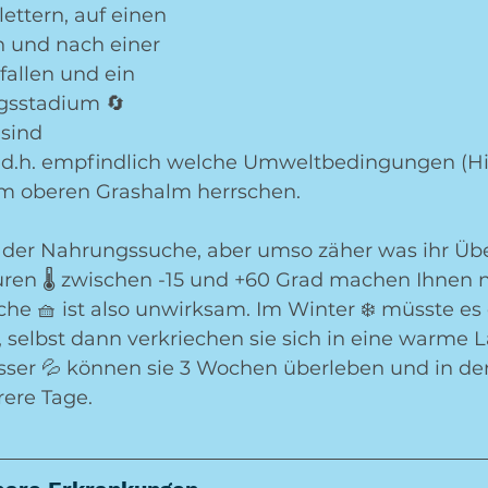
lettern, auf einen 
n und nach einer 
allen und ein 
gsstadium 🔄 
sind 
.h. empfindlich welche Umweltbedingungen (Hit
am oberen Grashalm herrschen.
i der Nahrungssuche, aber umso zäher was ihr Üb
ren 🌡 zwischen -15 und +60 Grad machen Ihnen ni
he 🧺 ist also unwirksam. Im Winter ❄️ müsste es 
 selbst dann verkriechen sie sich in eine warme 
sser 💦 können sie 3 Wochen überleben und in de
ere Tage.