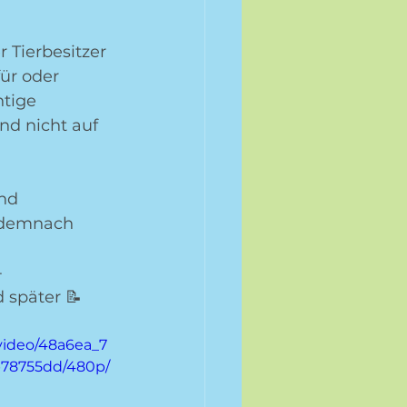
 Tierbesitzer 
ür oder 
htige 
und nicht auf 
nd 
 demnach 
-
 später 📝 
/video/48a6ea_7
78755dd/480p/