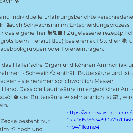
cken 🦟
ind individuelle Erfahrungsberichte verschiedener
ln 🧪auch Schwachsinn im Entscheidungsprozess f
r das eigene Tier 🐩🐈‍⬛ ❗️ Zugelassene rezeptpflic
bts beim Tierarzt 👩🏼‍⚕️) basieren auf Studien 📚 
Facebookgruppen oder Foreneinträgen.
en das Haller‘sche Organ und können Ammoniak u
ehmen - Schweiß 💦 enthält Buttersäure und ist
 Zecken - sie nehmen sprichwörtlich Messer 
e Hand. Dass die Laurinsäure im angeblichen Anti
söl 🥥 der Buttersäure 🧈 sehr ähnlich ist 🙉 , wird
in. 
https://video.wixstatic.com
07fa0d5386c4890a7971fb6b
r Zecke besteht nur 
mp4/file.mp4
alm 🌱 hoch und 