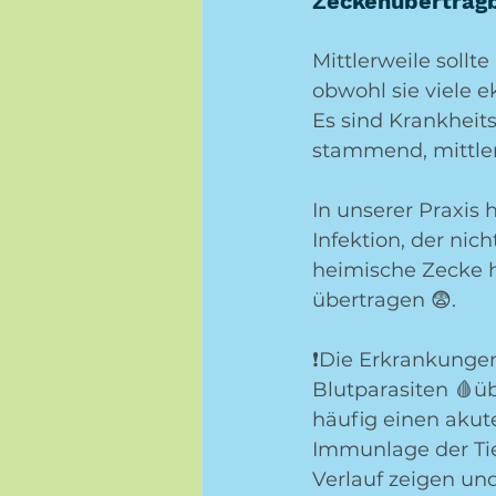
Zeckenübertragb
Mittlerweile sollte
obwohl sie viele e
Es sind Krankheit
stammend, mittler
In unserer Praxis 
Infektion, der ni
heimische Zecke h
übertragen 😨. 
❗️Die Erkrankunge
Blutparasiten 🩸üb
häufig einen akute
Immunlage der Tie
Verlauf zeigen und