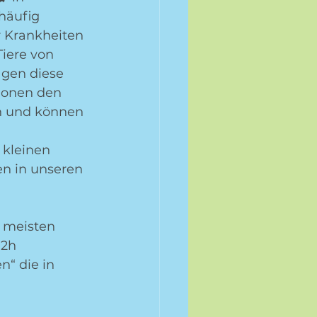
häufig 
 Krankheiten 
iere von 
agen diese 
ionen den 
ch und können 
 kleinen 
en in unseren 
e meisten 
2h 
n“ die in 