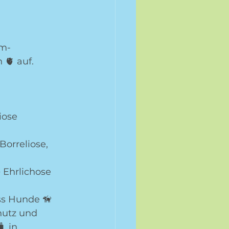
m- 
🫀 auf. 
iose 
orreliose, 
 Ehrlichose
ss Hunde 🦮 
hutz und 
 in 