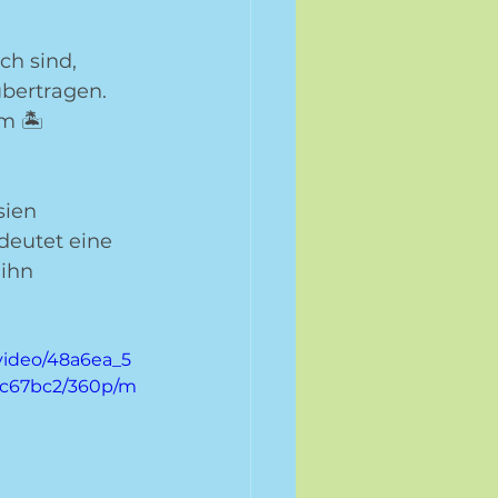
ch sind, 
übertragen. 
m 🏝 
sien 
deutet eine 
ihn 
/video/48a6ea_5
fc67bc2/360p/m