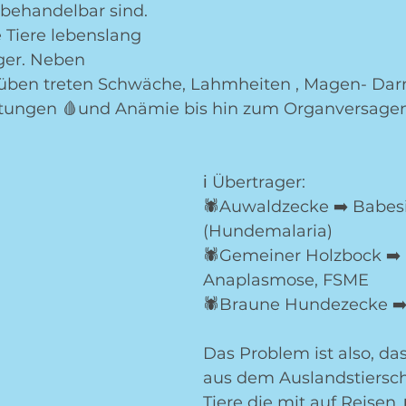
behandelbar sind. 
 Tiere lebenslang 
ger. Neben 
hüben treten Schwäche, Lahmheiten , Magen- Dar
tungen 🩸und Anämie bis hin zum Organversagen 
ℹ️ Übertrager:
🕷Auwaldzecke ➡️ Babes
(Hundemalaria) 
🕷Gemeiner Holzbock ➡️ B
Anaplasmose, FSME
🕷Braune Hundezecke ➡️
Das Problem ist also, da
aus dem Auslandstiersc
Tiere die mit auf Reisen 