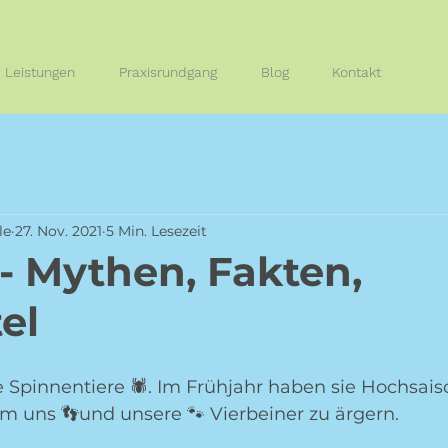
Leistungen
Praxisrundgang
Blog
Kontakt
le
27. Nov. 2021
5 Min. Lesezeit
- Mythen, Fakten,
el
 Spinnentiere 🕷. Im Frühjahr haben sie Hochsais
um uns 👣und unsere 🐾 Vierbeiner zu ärgern.