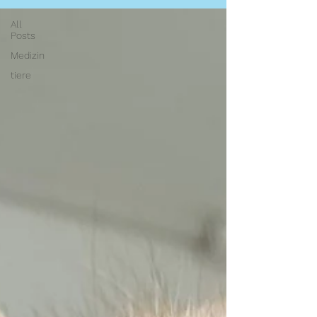
All
Posts
Medizin
tiere