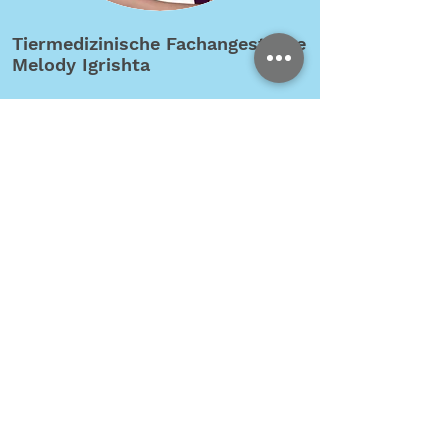
Tiermedizinische Fachangestellte
Melody Igrishta
geboren in Erfurt, seit 2020 in Leipzig
Abschluss Mittlere Reife 2020 in Erfurt
2020 - 2021
begonnene Ausbildung als
Bankkauffrau in Leipzig
2021-2022
Fahrrad- Auslieferungsfahrerin
seit Juni 2023 in unserer Praxis,
August 2023 Beginn der Ausbildung zur
TFA
Abschluss zur Tiermedizinschen
Fachangestellten Juni 2026
Tiere: Hund Floki