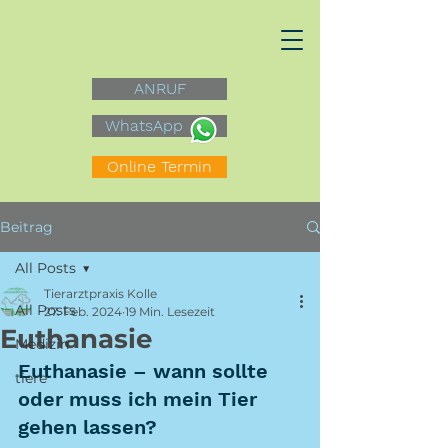
ANRUF
WhatsApp
Online Termin
Beitrag
All Posts
Tierarztpraxis Kolle
All Posts
27. Feb. 2024
19 Min. Lesezeit
Euthanasie
Medizin
Euthanasie – wann sollte 
tiere
oder muss ich mein Tier 
gehen lassen?