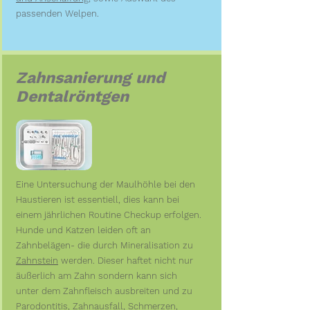
passenden Welpen.
Zahnsanierung und
Dentalröntgen
Eine Untersuchung der Maulhöhle bei den
Haustieren ist essentiell, dies kann bei
einem jährlichen Routine Checkup erfolgen.
Hunde und Katzen leiden oft an
Zahnbelägen- die durch Mineralisation zu
Zahnstein
werden. Dieser haftet nicht nur
äußerlich am Zahn sondern kann sich
unter dem Zahnfleisch ausbreiten und zu
Parodontitis, Zahnausfall, Schmerzen,