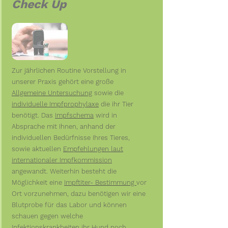
Check Up
Zur jährlichen Routine Vorstellung in
unserer Praxis gehört eine große
Allgemeine Untersuchung
sowie die
individuelle Impfprophylaxe
die ihr Tier
benötigt. Das
Impfschema
wird in
Absprache mit Ihnen, anhand der
individuellen Bedürfnisse Ihres Tieres,
sowie aktuellen
Empfehlungen laut
internationaler Impfkommission
angewandt. Weiterhin besteht die
Möglichkeit eine
Impftiter- Bestimmung
vor
Ort vorzunehmen, dazu benötigen wir eine
Blutprobe für das Labor und können
schauen gegen welche
Infektionskrankheiten ihr Hund noch