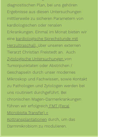
diagnostischen Plan, bei uns gehören
Ergebnisse aus diesen Untersuchungen
mittlerweile zu sicheren Parametern von
kardiologischen oder renalen
Erkrankungen. Einmal im Monat bieten wir
eine
kardiologische Sprechstunde mit
Herzultraschall,
über unseren externen
Tierarzt Christian Freistedt an. Auch
Zytologische Untersuchungen
von
Tumorpunktaten oder Abstrichen /
Geschapseln durch unser modernes
Mikroskop und Fachwissen, sowie Kontakt
zu Pathologen und Zytologen werden bei
uns routiniert durchgeführt. Bei
chronischen Magen-Darmerkrankungen
führen wir erfolgreich
FMT (Fecal
Microbiota Transfer) =
Kottransplantationen
durch, um das
Darmmikrobiom zu modulieren.