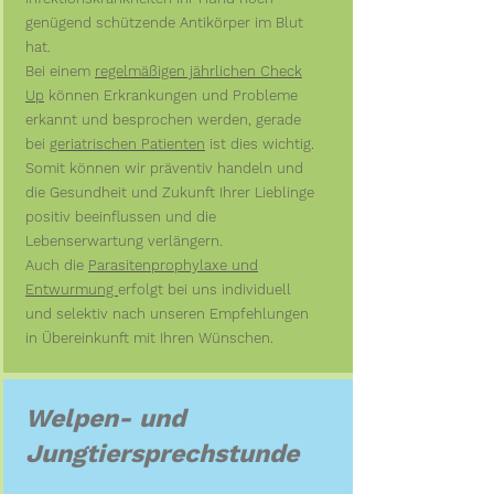
genügend schützende Antikörper im Blut
hat.
Bei einem
regelmäßigen jährlichen
Check
Up
können Erkrankungen und Probleme
erkannt und besprochen werden, gerade
bei
geriatrischen Patienten
ist dies wichtig.
Somit können wir präventiv handeln und
die Gesundheit und Zukunft Ihrer Lieblinge
positiv beeinflussen und die
Lebenserwartung verlängern.
Auch die
Parasitenprophylaxe und
Entwurmung
erfolgt bei uns individuell
und selektiv nach unseren Empfehlungen
in Übereinkunft mit Ihren Wünschen.
Welpen- und
Jungtiersprechstunde