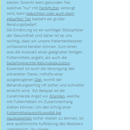
setzen. Sowohl beim gesunden Tier,
welches "nur" mit
Fertigfutter
versorgt
wird, beim
bekochten oder auch beim
gebarften Tier
besteht ein großer
Beratungsbedarf.
Die Ernährung ist ein wichtiger Stützpfeiler
der Gesundheit und daher ist es uns
wichtig, dass wir unsere Patientenbesitzer
umfassend beraten können. Zum einen
was die Auswahl eines geeigneten fertigen
Futtermittels angeht, als auch die
bedarfsgerechte Rationskalkulation
.
Essentiell ist auch die Versorgung des
erkrankten Tieres, mithilfe einer
ausgewogenen
Diät
, womit der
Behandlungserfolg oft sicher und schneller
erreicht wird. Ein Beispiel ist die
zunehmende Angst vor
Allergien
, welche
mit Futtermitteln im Zusammenhang
stehen können. Um den Erfolg einer
Futtermittelausschlussdiät bei
Hautpatienten
sicher stellen zu können, ist
eine ausführliche Aufklärung des Besitzers
unerlässlich. Da unsere