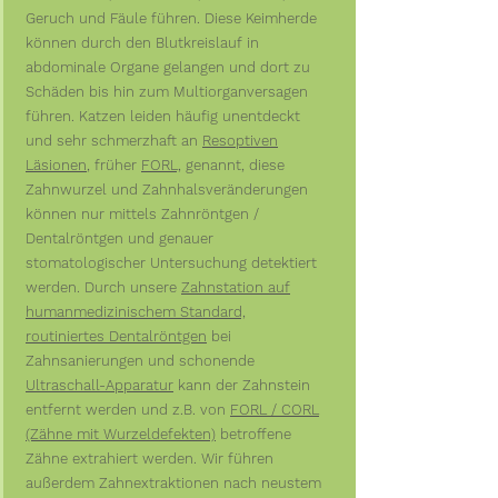
Geruch und Fäule führen. Diese Keimherde
können durch den Blutkreislauf in
abdominale Organe gelangen und dort zu
Schäden bis hin zum Multiorganversagen
führen. Katzen leiden häufig unentdeckt
und sehr schmerzhaft
an
Resoptiven
Läsionen
, früher
FORL,
genannt, diese
Zahnwurzel und Zahnhalsveränderungen
können nur mittels Zahnröntgen /
Dentalröntgen und genauer
stomatologischer Untersuchung detektiert
werden. Durch unsere
Zahnstation auf
humanmedizinischem Standard,
routiniertes Dentalröntgen
bei
Zahnsanierungen und schonende
Ultraschall-Apparatur
kann der Zahnstein
entfernt werden und z.B. von
FORL / CORL
(Zähne mit Wurzeldefekten)
betroffene
Zähne extrahiert werden. Wir führen
außerdem Zahnextraktionen nach neustem