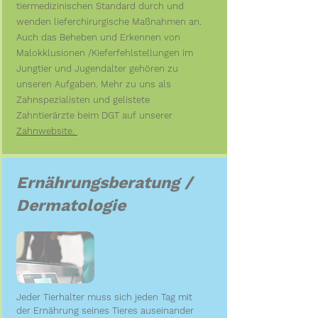
tiermedizinischen Standard durch und
wenden lieferchirurgische Maßnahmen an.
Auch das Beheben und Erkennen von
Malokklusionen /Kieferfehlstellungen im
Jungtier und Jugendalter gehören zu
unseren Aufgaben. Mehr zu uns als
Zahnspezialisten und gelistete
Zahntierärzte beim DGT auf unserer
Zahnwebsite.
Ernährungsberatung /
Dermatologie
Jeder Tierhalter muss sich jeden Tag mit
der Ernährung seines Tieres auseinander