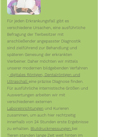
Für jeden Erkrankungsfall gibt es
verschiedene Ursachen, eine ausführliche
Befragung der Tierbesitzer mit
anschließender angepasster Diagnostik
sind zielführend zur Behandlung und
späteren Genesung der erkrankten
Vierbeiner. Daher möchten wir mittels
unserer modernen bildgebenden Verfahren
-
digitales Röntgen, Dentalröntgen und
Ultraschall
eine präzise Diagnose finden.
Für ausführliche internistische Größen und
Auswertungen arbeiten wir mit
verschiedenen externen
Laboreinrichtungen
und Kurieren
zusammen, um auch hier rechtzeitig
innerhalb von 24 Stunden erste Ergebnisse
zu erhalten.
Blutdruckmessungen
bei
Tieren standen lange Zeit weit hinten im