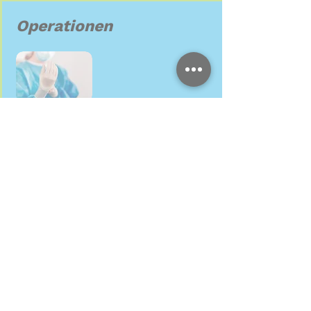
Operationen
Wir bieten alle gängigen
Weichteilchirurgischen Eingriffe
an, dazu
gehören beispielsweise auch
Kastrationen,
Tumor und Hautoperationen
. Bei speziellen
orthopädischen Operationen überweisen
wir Sie an empfohlene
Spezialisten oder
arbeiten mit Fachärzten für Chirurgie vor
Ort gemeinsam.
Dank schonender individuell angepasster
Inhalations- und
Injektionsnarkosen
und
durchgängiger
Anästhesie-Überwachung
ist
das Narkoserisiko für ihre geliebten
Haustiere sehr niedrig. Es können jederzeit