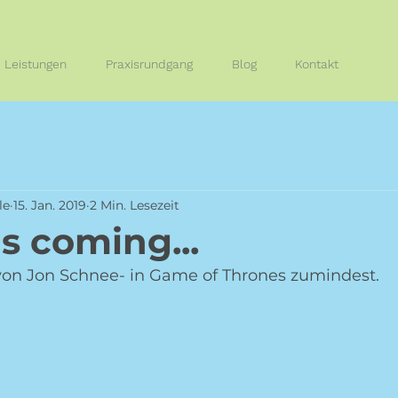
Leistungen
Praxisrundgang
Blog
Kontakt
le
15. Jan. 2019
2 Min. Lesezeit
s coming...
 von Jon Schnee- in Game of Thrones zumindest. 