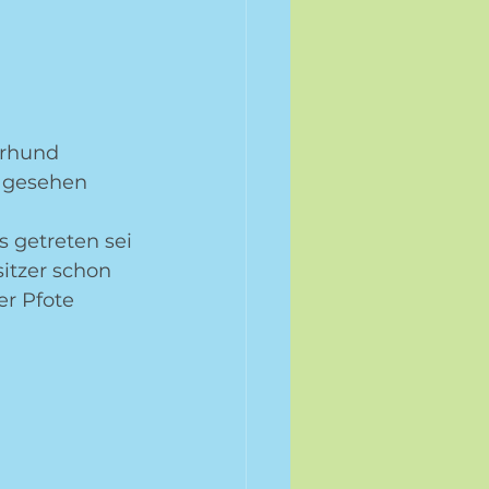
erhund 
h gesehen 
 getreten sei 
itzer schon 
er Pfote 