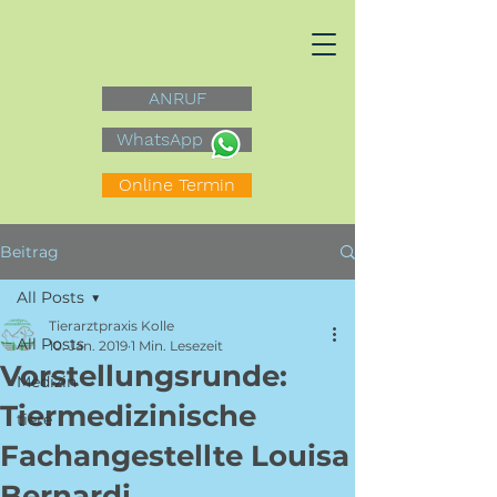
ANRUF
WhatsApp
Online Termin
Beitrag
All Posts
Tierarztpraxis Kolle
All Posts
10. Jan. 2019
1 Min. Lesezeit
Vorstellungsrunde:
Medizin
Tiermedizinische
tiere
Fachangestellte Louisa
Bernardi