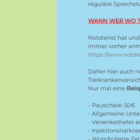
reguläre Sprechst
WANN WER WO 
Notdienst hat und 
immer vorher anmel
https://www.notdie
Daher hier auch n
Tierkrankenversi
Nur mal eine 
Beis
- Pauschale: 50€
- Allgemeine Unt
- Venenkatheter e
- Injektionsnarkos
- Wundtoilette Zei