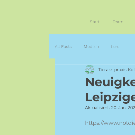
Start
Team
All Posts
Medizin
tiere
Tierarztpraxis Kol
Neuigke
Leipzige
Aktualisiert:
20. Jan. 20
https://www.notdie