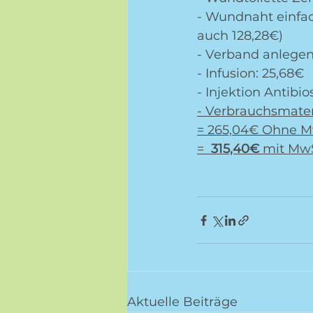
- Wundnaht einfac
auch 128,28€) 
- Verband anlegen
- Infusion: 25,68€
- Injektion Antibios
- Verbrauchsmateri
= 265,04€ Ohne M
=  
315,40€
 mit MwS
Aktuelle Beiträge