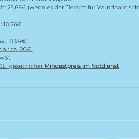
h: 25,68€ (wenn es der Tierarzt für Wundnaht schw
: 10,26€
e:  11,54€
al: ca. 20€ 
wSt. 
t.  gesetzlicher 
Mindestpreis im Notdienst