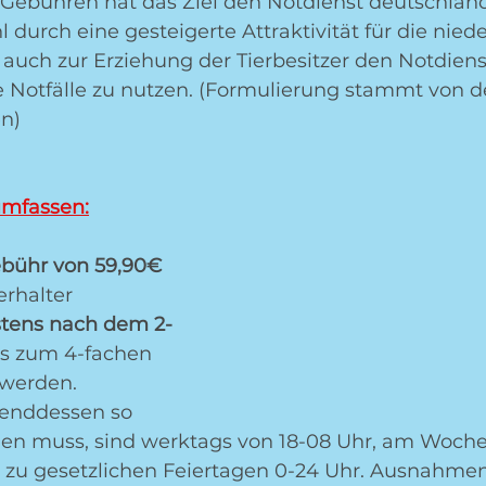
Gebühren hat das Ziel den Notdienst deutschland
 durch eine gesteigerte Attraktivität für die nied
s auch zur Erziehung der Tierbesitzer den Notdienst
e Notfälle zu nutzen. (Formulierung stammt von d
en)
mfassen:
bühr von 59,90€
ierhalter
tens nach dem 2-
is zum 4-fachen 
 werden.
enddessen so 
en muss, sind werktags von 18-08 Uhr, am Woch
d zu gesetzlichen Feiertagen 0-24 Uhr. Ausnahmen