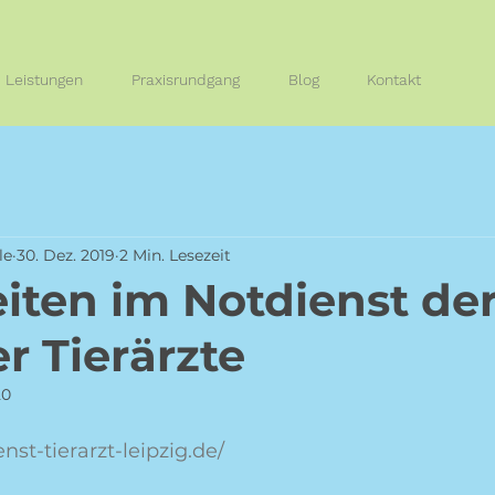
Leistungen
Praxisrundgang
Blog
Kontakt
le
30. Dez. 2019
2 Min. Lesezeit
iten im Notdienst de
r Tierärzte
20
nst-tierarzt-leipzig.de/