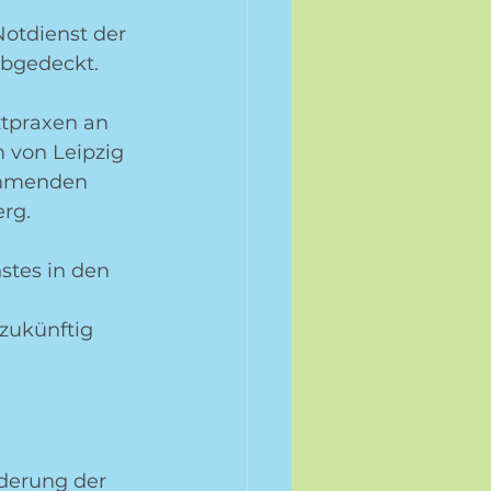
Notdienst der 
abgedeckt.
ztpraxen an 
 von Leipzig 
nehmenden 
erg.
stes in den 
 zukünftig 
nderung der 