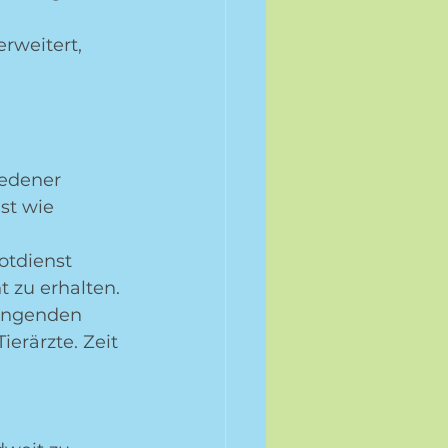
rweitert, 
iedener 
st wie 
tdienst 
 zu erhalten. 
ingenden 
erärzte. Zeit 