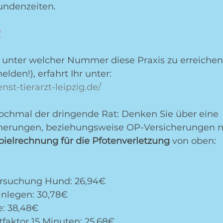
undenzeiten.
?
unter welcher Nummer diese Praxis zu erreichen i
den!), erfahrt Ihr unter:
nst-tierarzt-leipzig.de/
ochmal der dringende Rat: Denken Sie über eine 
cherungen, beziehungsweise OP-Versicherungen n
pielrechnung für die Pfotenverletzung
 von oben:
ersuchung Hund: 26,94€
inlegen: 30,78€
e: 38,48€ 
tfaktor 15 Minuten: 25,68€