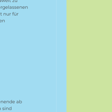
weit zu 
ergelassenen 
 nur für 
en 
enende ab 
 sind 