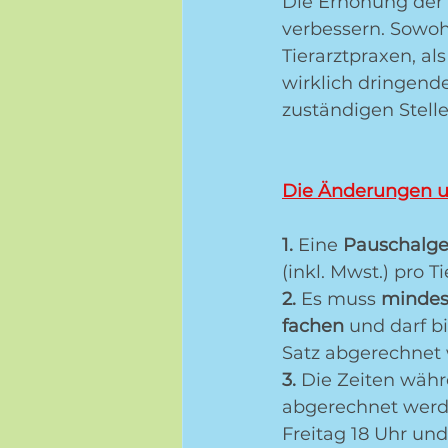
Die Erhöhung der 
verbessern. Sowohl
Tierarztpraxen, al
wirklich dringend
zuständigen Stell
Die Änderungen u
1.
 Eine 
Pauschalge
(inkl. Mwst.) pro T
2.
 Es muss 
mindes
fachen
 und darf b
Satz abgerechnet
3. 
Die Zeiten währ
abgerechnet werd
Freitag 18 Uhr un