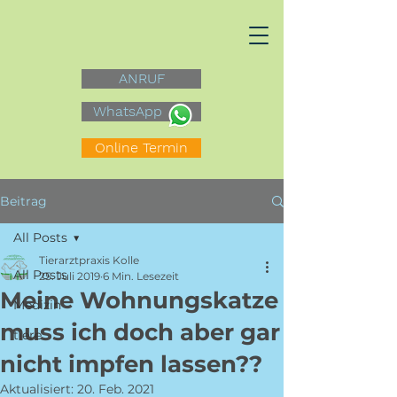
ANRUF
WhatsApp
Online Termin
Beitrag
All Posts
Tierarztpraxis Kolle
All Posts
25. Juli 2019
6 Min. Lesezeit
Meine Wohnungskatze
Medizin
muss ich doch aber gar
tiere
nicht impfen lassen??
Aktualisiert:
20. Feb. 2021