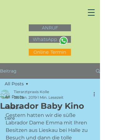
ANRUF
WhatsApp
Online Termin
Beitrag
All Posts
Tierarztpraxis Kolle
All Posts
26. Jan. 2019
1 Min. Lesezeit
Labrador Baby Kino
Medizin
Gestern hatten wir die süße 
tiere
Labrador Dame Emma mit Ihren 
Besitzen aus Lieskau bei Halle zu 
Besuch und dann die tolle 